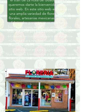
el staff de La Rosa de Guadalupe I y II
queremos darte la bienvenida a nuestro
sitio web. En este sitio web encontrarás
una amplia variedad de flores, arreglos
florales, artesanias mexicanas la mayoría
fabricados por artesanos mexicanos,
hermosas rosas, ropa, juguetes y mucho
más. Estamos acá para servirte, no dudes
en contactarnos a cualquiera de nuestros
números para resolver cualquier duda o
pregunta acerca de nuestros porductos
ofrecidos en esta página web.
Nuevamente bienvenidos y esperamos que
este sitio sea de tu agrado.